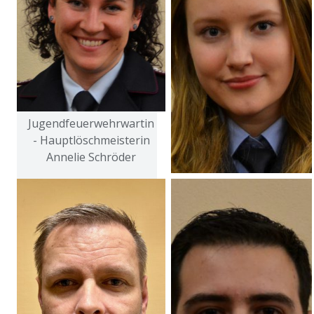
Jugendfeuerwehrwartin
- Hauptlöschmeisterin
Annelie Schröder
Schriftwartin -
Oberfeuerwehrfrau
Sophie Rehfeldt