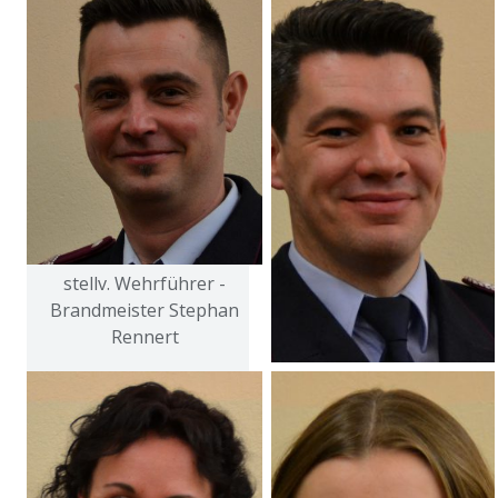
stellv. Wehrführer -
Brandmeister Stephan
Rennert
Wehrführer -
Oberbrandmeister
Maik Schröder