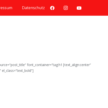
ressum
Datenschutz
rce=“post_title“ font_container=“tag:h1|text_align:center“
el_class=“text_bold“]