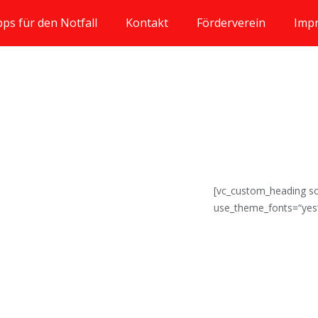
pps für den Notfall
Kontakt
Förderverein
Imp
[vc_custom_heading sou
use_theme_fonts=“yes“ 