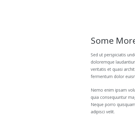
Some More
Sed ut perspiciatis un
doloremque laudantium
veritatis et quasi archi
fermentum dolor euism
Nemo enim ipsam volupt
quia consequuntur mag
Neque porro quisquam 
adipisci velit.