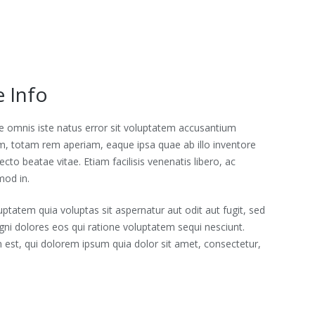
 Info
de omnis iste natus error sit voluptatem accusantium
, totam rem aperiam, eaque ipsa quae ab illo inventore
tecto beatae vitae. Etiam facilisis venenatis libero, ac
od in.
atem quia voluptas sit aspernatur aut odit aut fugit, sed
ni dolores eos qui ratione voluptatem sequi nesciunt.
est, qui dolorem ipsum quia dolor sit amet, consectetur,