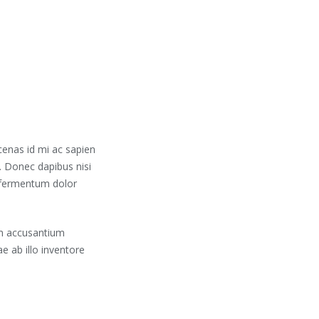
cenas id mi ac sapien
. Donec dapibus nisi
c fermentum dolor
em accusantium
 ab illo inventore