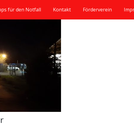
pps für den Notfall
Kontakt
Förderverein
Imp
ar