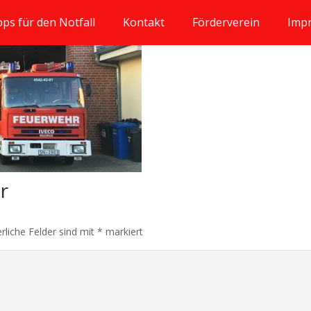
pps für den Notfall
Kontakt
Förderverein
Imp
ar
rliche Felder sind mit
*
markiert